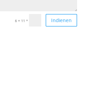
Indienen
=
6 + 11