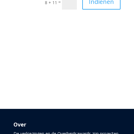
Indienen
=
8 + 11
Over
De verkiezingen en de Overheidsawards zijn projecten